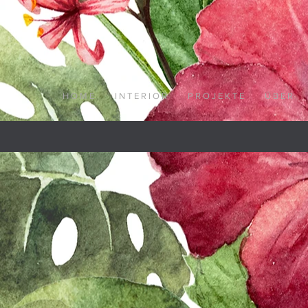
H O M E
I N T E R I O R
P R O J E K T E
Ü B E R